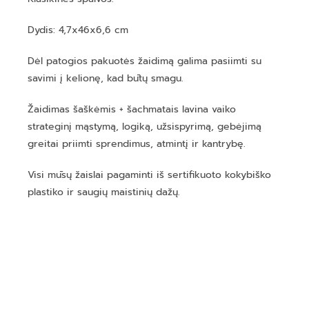
Dydis:
4,7x46x6,6
cm
Dėl patogios pakuotės žaidimą galima pasiimti su
savimi į kelionę, kad būtų smagu.
Žaidimas šaškėmis + šachmatais lavina vaiko
strateginį mąstymą, logiką, užsispyrimą, gebėjimą
greitai priimti sprendimus, atmintį ir kantrybę.
Visi mūsų žaislai pagaminti iš sertifikuoto kokybiško
plastiko ir saugių maistinių dažų.