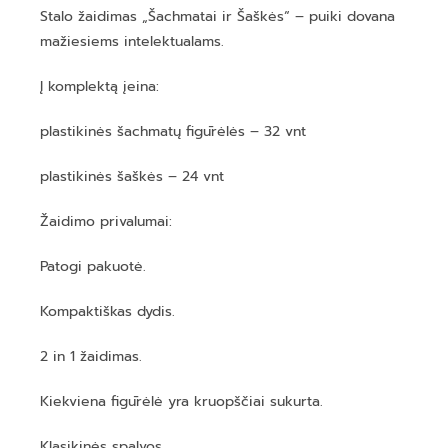
Stalo žaidimas „Šachmatai ir Šaškės“ – puiki dovana
mažiesiems intelektualams.
Į komplektą įeina:
plastikinės šachmatų figūrėlės – 32 vnt
plastikinės šaškės – 24 vnt
Žaidimo privalumai:
Patogi pakuotė.
Kompaktiškas dydis.
2 in 1 žaidimas.
Kiekviena figūrėlė yra kruopščiai sukurta.
Klasikinės spalvos.