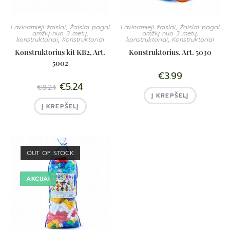
Lavinamieji žaislai
,
Žaislai pagal
Lavinamieji žaislai
,
Žaislai pagal
amžių nuo 3 metų,
amžių nuo 3 metų,
konstruktoriai
,
Konstruktoriai
konstruktoriai
,
Konstruktoriai
Konstruktorius kit KB2, Art.
Konstruktorius. Art. 5030
5002
€
3.99
€
5.24
€
8.24
Į KREPŠELĮ
Į KREPŠELĮ
OUT OF STOCK
AKCIJA!