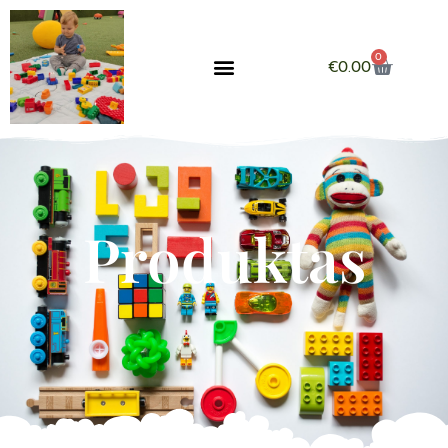
0
€
0.00
Produktas