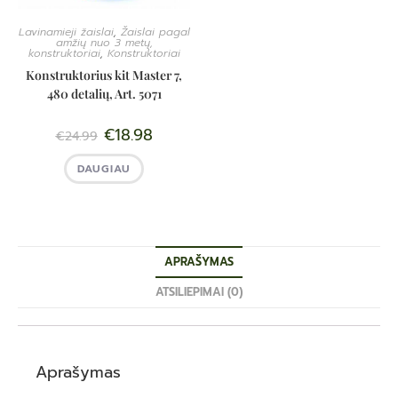
Lavinamieji žaislai
,
Žaislai pagal
amžių nuo 3 metų,
konstruktoriai
,
Konstruktoriai
Konstruktorius kit Master 7,
480 detalių, Art. 5071
€
18.98
€
24.99
DAUGIAU
APRAŠYMAS
ATSILIEPIMAI (0)
Aprašymas