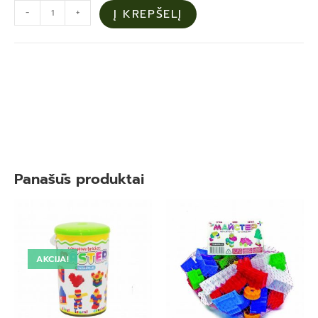
-
+
Į KREPŠELĮ
Panašūs produktai
AKCIJA!