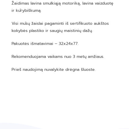
Žaidimas lavina smulkiąją motoriką, lavina vaizduotę
ir kūrybiškumą.
Visi mūsų žaislai pagaminti iš sertifikuoto aukštos
kokybės plastiko ir saugių maistinių dažų.
Pakuotės išmatavimai – 32x24x77.
Rekomenduojama vaikams nuo 3 metų amžiaus.
Prieš naudojimą nuvalykite drėgna šluoste.