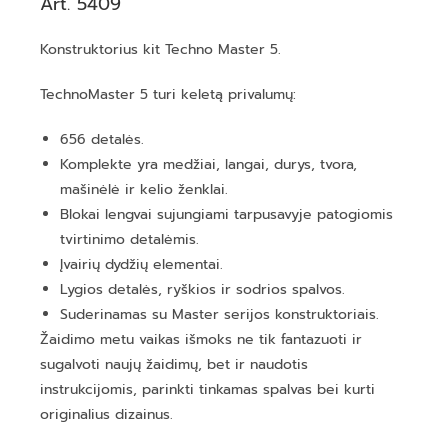
Art. 5409
Konstruktorius kit Techno Master 5.
TechnoMaster 5 turi keletą privalumų:
656 detalės.
Komplekte yra medžiai, langai, durys, tvora,
mašinėlė ir kelio ženklai.
Blokai lengvai sujungiami tarpusavyje patogiomis
tvirtinimo detalėmis.
Įvairių dydžių elementai.
Lygios detalės, ryškios ir sodrios spalvos.
Suderinamas su Master serijos konstruktoriais.
Žaidimo metu vaikas išmoks ne tik fantazuoti ir
sugalvoti naujų žaidimų, bet ir naudotis
instrukcijomis, parinkti tinkamas spalvas bei kurti
originalius dizainus.