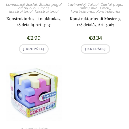
Lavinamieji žaislai
,
Žaislai pagal
Lavinamieji žaislai
,
Žaislai pagal
amžių nuo 3 metų,
amžių nuo 3 metų,
konstruktoriai
,
Konstruktoriai
konstruktoriai
,
Konstruktoriai
Konstruktorius – traukinukas,
Konstruktorius kit Master 3,
18 detalių. Art. 5147
128 detalės, Art. 5067
€
2.99
€
8.34
Į KREPŠELĮ
Į KREPŠELĮ
Lavinamieji žaislai