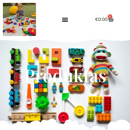
0
€
0.00
Produktas