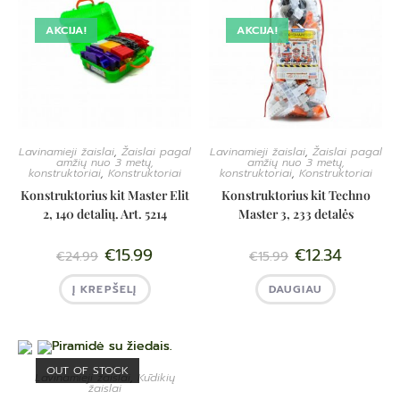
AKCIJA!
AKCIJA!
Lavinamieji žaislai
,
Žaislai pagal
Lavinamieji žaislai
,
Žaislai pagal
amžių nuo 3 metų,
amžių nuo 3 metų,
konstruktoriai
,
Konstruktoriai
konstruktoriai
,
Konstruktoriai
Konstruktorius kit Master Elit
Konstruktorius kit Techno
2, 140 detalių. Art. 5214
Master 3, 233 detalės
€
15.99
€
12.34
€
24.99
€
15.99
Į KREPŠELĮ
DAUGIAU
OUT OF STOCK
Lavinamieji žaislai
,
Kūdikių
žaislai