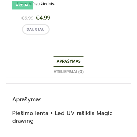
Piramidė su žiedais.
AKCIJA!
€
4.99
€
6.99
DAUGIAU
APRAŠYMAS
ATSILIEPIMAI (0)
Aprašymas
Piešimo lenta + Led UV rašiklis Magic
drawing