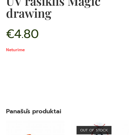
UV rašiklis Magic
drawing
€
4.80
Neturime
Panašūs produktai
OUT OF STOCK