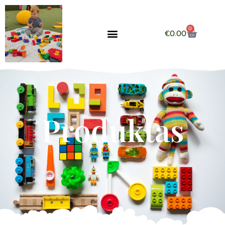
0
€
0.00
Produktas