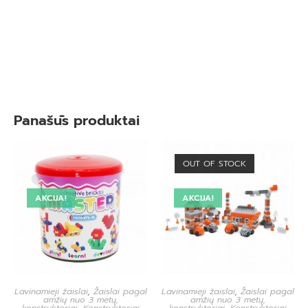
Panašūs produktai
OUT OF STOCK
AKCIJA!
AKCIJA!
Lavinamieji žaislai
,
Žaislai pagal
Lavinamieji žaislai
,
Žaislai pagal
amžių nuo 3 metų,
amžių nuo 3 metų,