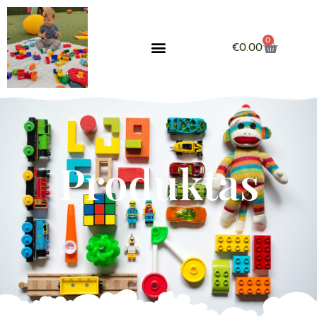
0
€
0.00
Produktas