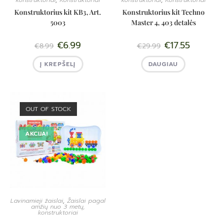
konstruktoriai
,
Konstruktoriai
konstruktoriai
,
Konstruktoriai
Konstruktorius kit KB3, Art.
Konstruktorius kit Techno
5003
Master 4, 403 detalės
€
6.99
€
17.55
€
8.99
€
29.99
Į KREPŠELĮ
DAUGIAU
OUT OF STOCK
AKCIJA!
Lavinamieji žaislai
,
Žaislai pagal
amžių nuo 3 metų,
konstruktoriai