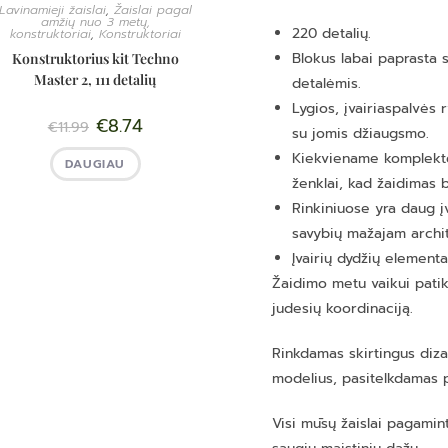
Lavinamieji žaislai
,
Žaislai pagal
amžių nuo 3 metų,
220 detalių.
konstruktoriai
,
Konstruktoriai
Blokus labai paprasta s
Konstruktorius kit Techno
Master 2, 111 detalių
detalėmis.
Lygios, įvairiaspalvės 
€
8.74
€
11.99
su jomis džiaugsmo.
Kiekviename komplekte 
DAUGIAU
ženklai, kad žaidimas 
Rinkiniuose yra daug įv
savybių mažajam archit
Įvairių dydžių elementa
Žaidimo metu vaikui patiks
judesių koordinaciją.
Rinkdamas skirtingus diza
modelius, pasitelkdamas pa
Visi mūsų žaislai pagamint