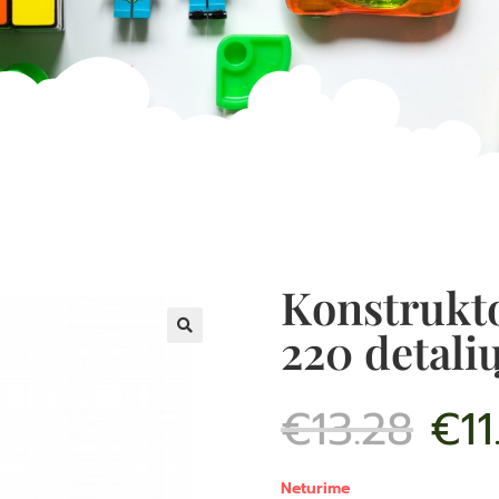
Konstrukto
220 detalių
€
13.28
€
11
Neturime