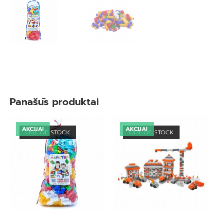
Panašūs produktai
AKCIJA!
AKCIJA!
OUT OF STOCK
OUT OF STOCK