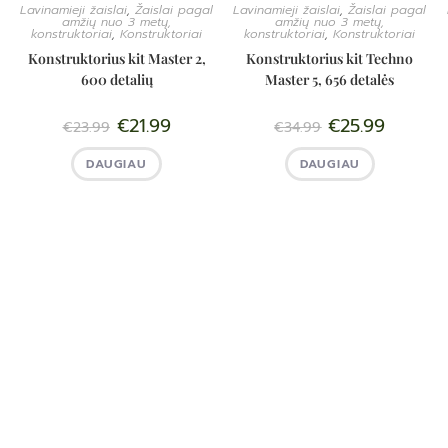
Lavinamieji žaislai
,
Žaislai pagal
Lavinamieji žaislai
,
Žaislai pagal
amžių nuo 3 metų,
amžių nuo 3 metų,
konstruktoriai
,
Konstruktoriai
konstruktoriai
,
Konstruktoriai
Konstruktorius kit Master 2,
Konstruktorius kit Techno
600 detalių
Master 5, 656 detalės
€
21.99
€
25.99
€
23.99
€
34.99
DAUGIAU
DAUGIAU