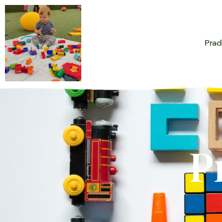
Prad
P