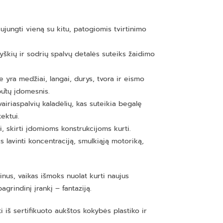
ujungti vieną su kitu, patogiomis tvirtinimo
ryškių ir sodrių spalvų detalės suteiks žaidimo
yra medžiai, langai, durys, tvora ir eismo
būtų įdomesnis.
airiaspalvių kaladėlių, kas suteikia begalę
ektui.
i, skirti įdomioms konstrukcijoms kurti.
 lavinti koncentraciją, smulkiąją motoriką,
inus, vaikas išmoks nuolat kurti naujus
grindinį įrankį – fantaziją.
i iš sertifikuoto aukštos kokybės plastiko ir