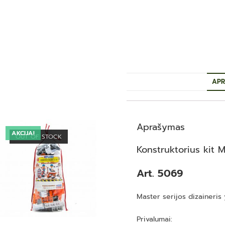
APR
Aprašymas
AKCIJA!
OUT OF STOCK
Konstruktorius kit M
Art. 5069
Master serijos dizaineris 
Privalumai: