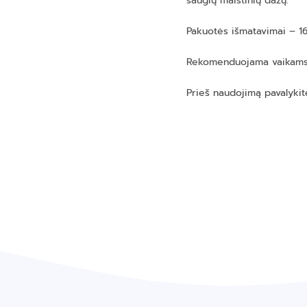
saugių maistinių dažų.
Pakuotės išmatavimai – 1
Rekomenduojama vaikams
Prieš naudojimą pavalykit