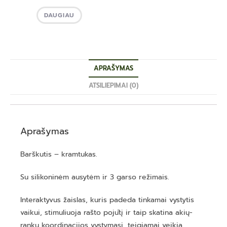
DAUGIAU
APRAŠYMAS
ATSILIEPIMAI (0)
Aprašymas
Barškutis – kramtukas.
Su silikoninėm ausytėm ir 3 garso režimais.
Interaktyvus žaislas, kuris padeda tinkamai vystytis
vaikui, stimuliuoja rašto pojūtį ir taip skatina akių-
rankų koordinacijos vystymąsi, teigiamai veikia