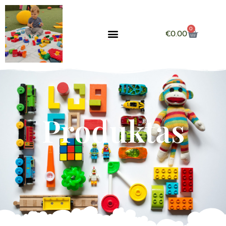
0
€
0.00
Produktas