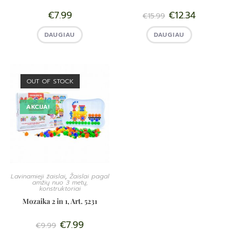
€
7.99
€
12.34
€
15.99
DAUGIAU
DAUGIAU
OUT OF STOCK
AKCIJA!
Lavinamieji žaislai
,
Žaislai pagal
amžių nuo 3 metų,
konstruktoriai
Mozaika 2 in 1, Art. 5231
€
7.99
€
9.99