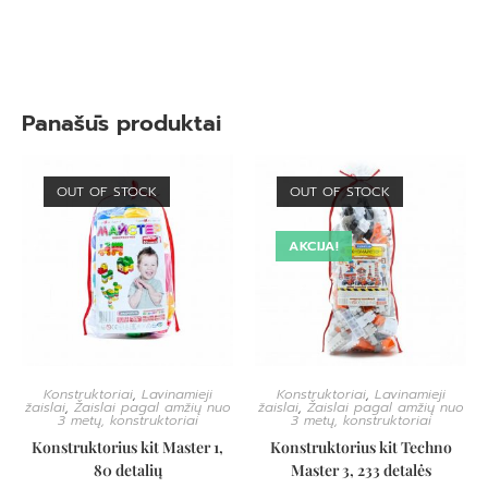
Panašūs produktai
OUT OF STOCK
OUT OF STOCK
AKCIJA!
Konstruktoriai
,
Lavinamieji
Konstruktoriai
,
Lavinamieji
žaislai
,
Žaislai pagal amžių nuo
žaislai
,
Žaislai pagal amžių nuo
3 metų, konstruktoriai
3 metų, konstruktoriai
Konstruktorius kit Master 1,
Konstruktorius kit Techno
80 detalių
Master 3, 233 detalės