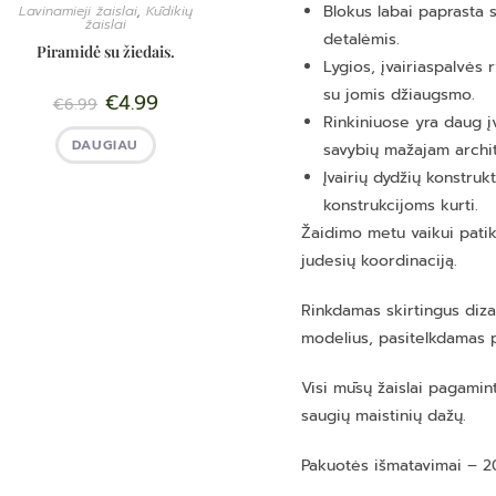
Blokus labai paprasta s
Lavinamieji žaislai
,
Kūdikių
žaislai
detalėmis.
Piramidė su žiedais.
Lygios, įvairiaspalvės 
su jomis džiaugsmo.
€
4.99
€
6.99
Rinkiniuose yra daug įv
DAUGIAU
savybių mažajam archit
Įvairių dydžių konstruk
konstrukcijoms kurti.
Žaidimo metu vaikui patiks
judesių koordinaciją.
Rinkdamas skirtingus diza
modelius, pasitelkdamas pa
Visi mūsų žaislai pagamint
saugių maistinių dažų.
Pakuotės išmatavimai – 2