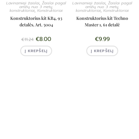
Lavinamieji žaislai
,
Žaislai pagal
Lavinamieji žaislai
,
Žaislai pagal
amžių nuo 3 metų,
amžių nuo 3 metų,
konstruktoriai
,
Konstruktoriai
konstruktoriai
,
Konstruktoriai
Konstruktorius kit KB4, 93
Konstruktorius kit Techno
detalės. Art. 5004
Master 1, 61 detalė
€
8.00
€
9.99
€
11.24
Į KREPŠELĮ
Į KREPŠELĮ