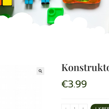
Konstrukto
€
3.99
-
+
Į KRE