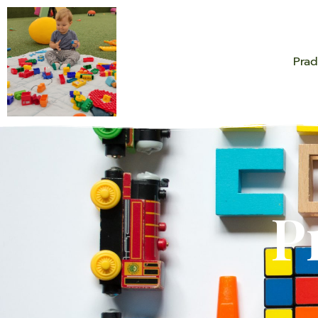
Prad
P