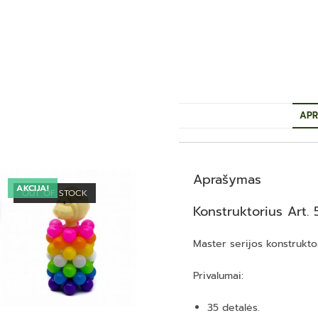
APR
Aprašymas
AKCIJA!
OUT OF STOCK
Konstruktorius Art.
Master serijos konstruktor
Privalumai:
35 detalės.