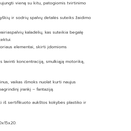
ujungti vieną su kitu, patogiomis tvirtinimo
ryškių ir sodrių spalvų detalės suteiks žaidimo
airiaspalvių kaladėlių, kas suteikia begalę
ektui.
toriaus elementai, skirti įdomioms
 lavinti koncentraciją, smulkiąją motoriką,
inus, vaikas išmoks nuolat kurti naujus
grindinį įrankį – fantaziją.
i iš sertifikuoto aukštos kokybės plastiko ir
0x15x20.