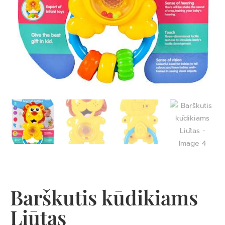
Barškutis kūdikiams
Liūtas