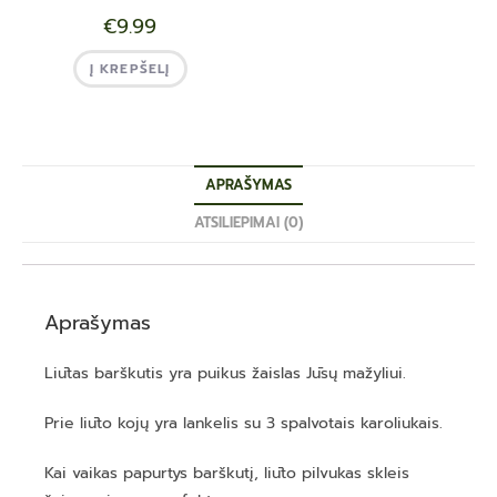
€
9.99
Į KREPŠELĮ
APRAŠYMAS
ATSILIEPIMAI (0)
Aprašymas
Liūtas barškutis yra puikus žaislas Jūsų mažyliui.
Prie liūto kojų yra lankelis su 3 spalvotais karoliukais.
Kai vaikas papurtys barškutį, liūto pilvukas skleis