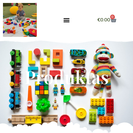
0
€
0.00
Produktas