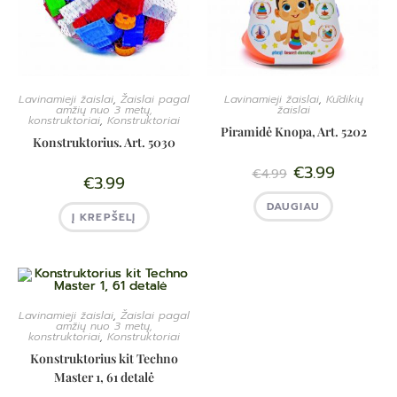
Lavinamieji žaislai
,
Žaislai pagal
Lavinamieji žaislai
,
Kūdikių
amžių nuo 3 metų,
žaislai
konstruktoriai
,
Konstruktoriai
Piramidė Knopa, Art. 5202
Konstruktorius. Art. 5030
€
3.99
€
4.99
€
3.99
DAUGIAU
Į KREPŠELĮ
Lavinamieji žaislai
,
Žaislai pagal
amžių nuo 3 metų,
konstruktoriai
,
Konstruktoriai
Konstruktorius kit Techno
Master 1, 61 detalė