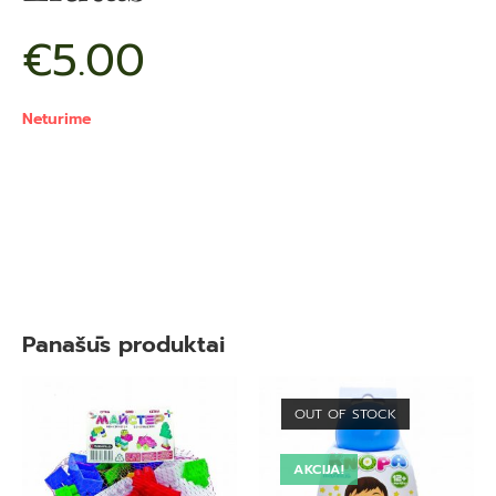
€
5.00
Neturime
Panašūs produktai
OUT OF STOCK
AKCIJA!