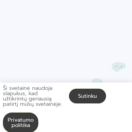
Ši svetainė naudoja
slapukus, kad
Sutinku
užtikrintų geriausią
patirtį mūsų svetainėje.
© Copyright 2021,
Powered by Getspace
Privatumo
politika