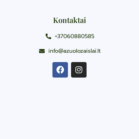
Kontaktai
+37060880585
info@azuolozaislai.lt