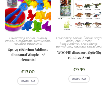
Lavinamieji žaislai
,
Kūdikių
Lavinamieji žaislai
,
Žaislai pagal
žaislai
,
Mergaitėms
,
Berniukams
,
amžių nuo 3 metų,
Naujausi pasiūlymai
konstruktoriai
,
Mergaitėms
,
Berniukams
,
Naujausi pasiūlymai
Spalvų rūšiavimo žaidimas
WOOPIE dinozaurų figūrėlių
dinozaurai Woopie – 56
rinkinys 18 vnt
elementai
€
9.99
€
13.00
DAUGIAU
DAUGIAU