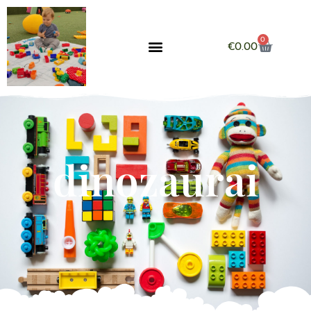
0
€
0.00
dinozaurai