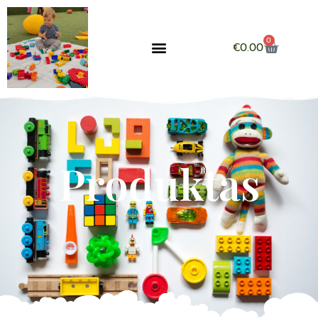
0
€
0.00
Produktas