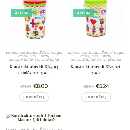
AKCIJA!
AKCIJA!
Lavinamieji žaislai
,
Žaislai pagal
Lavinamieji žaislai
,
Žaislai pagal
amžių nuo 3 metų,
amžių nuo 3 metų,
konstruktoriai
,
Konstruktoriai
konstruktoriai
,
Konstruktoriai
Konstruktorius kit KB4, 93
Konstruktorius kit KB2, Art.
detalės. Art. 5004
5002
€
8.00
€
5.24
€
11.24
€
8.24
Į KREPŠELĮ
Į KREPŠELĮ
Lavinamieji žaislai
,
Žaislai pagal