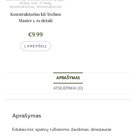
amžių nuo 3 metų,
konstruktoriai
,
Konstruktoriai
Konstruktorius kit Techno
Master 1, 61 detalė
€
9.99
Į KREPŠELĮ
APRAŠYMAS
ATSILIEPIMAI (0)
Aprašymas
Edukacinis spalvų rūšiavimo žaidimas dinozaurai.