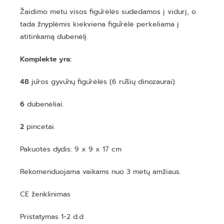
Žaidimo metu visos figūrėlės sudedamos į vidurį, o
tada žnyplėmis kiekviena figūrėlė perkeliama į
atitinkamą dubenėlį.
Komplekte yra:
48
jūros gyvūnų figūrėlės (6 rūšių dinozaurai).
6
dubenėliai.
2
pincetai.
Pakuotės dydis: 9 x 9 x 17 cm
Rekomenduojama vaikams nuo 3 metų amžiaus.
CE ženklinimas
Pristatymas 1-2 d.d