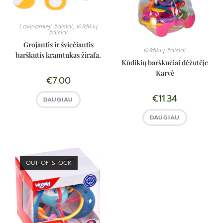
Lavinamieji žaislai
,
Kūdikių
žaislai
Grojantis ir šviečiantis
Kūdikių žaislai
barškutis kramtukas žirafa.
Kūdikių barškučiai dėžutėje
Karvė
€
7.00
€
11.34
DAUGIAU
DAUGIAU
OUT OF STOCK