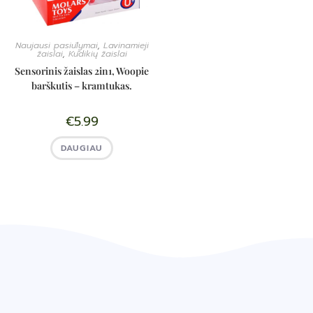
Naujausi pasiūlymai
,
Lavinamieji
žaislai
,
Kūdikių žaislai
Sensorinis žaislas 2in1, Woopie
barškutis – kramtukas.
€
5.99
DAUGIAU