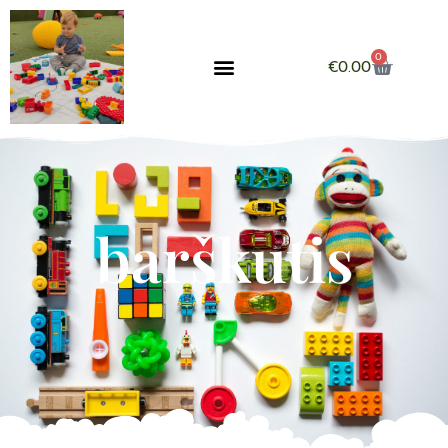
0
€
0.00
barškutis