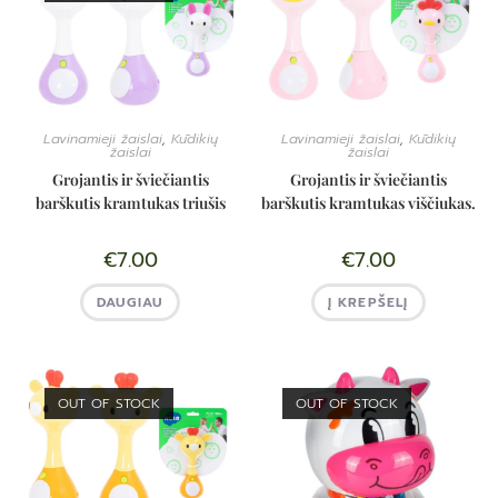
Lavinamieji žaislai
,
Kūdikių
Lavinamieji žaislai
,
Kūdikių
žaislai
žaislai
Grojantis ir šviečiantis
Grojantis ir šviečiantis
barškutis kramtukas triušis
barškutis kramtukas viščiukas.
€
7.00
€
7.00
DAUGIAU
Į KREPŠELĮ
OUT OF STOCK
OUT OF STOCK