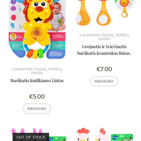
Lavinamieji žaislai
,
Kūdikių
žaislai
Grojantis ir šviečiantis
barškutis kramtukas liūtas.
€
7.00
Lavinamieji žaislai
,
Kūdikių
žaislai
Barškutis kūdikiams Liūtas
DAUGIAU
€
5.00
DAUGIAU
OUT OF STOCK