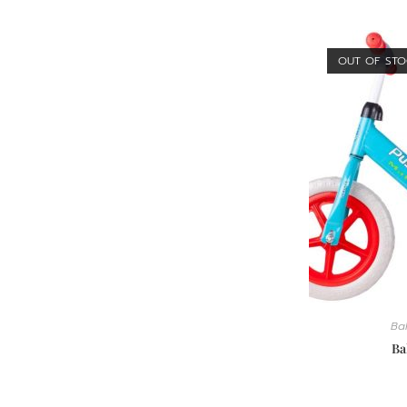
OUT OF ST
Bal
Ba