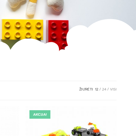
ŽIŪRĖTI
12
24
VISI
AKCIJA!