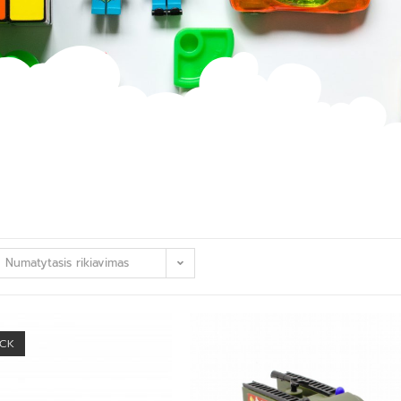
Numatytasis rikiavimas
OCK