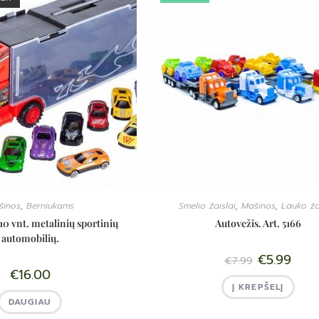
šinos
,
Berniukams
Smėlio žaislai
,
Mašinos
,
Lauko ža
10 vnt. metalinių sportinių
Autovežis. Art. 5166
automobilių.
€
5.99
€
7.99
€
16.00
Į KREPŠELĮ
DAUGIAU