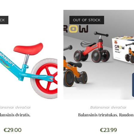
OCK
OUT OF STOCK
ansiniai dviračiai
Balansiniai dviračiai
lansinis dviratis.
Balansinis triratukas. Raudon
€
29.00
€
23.99