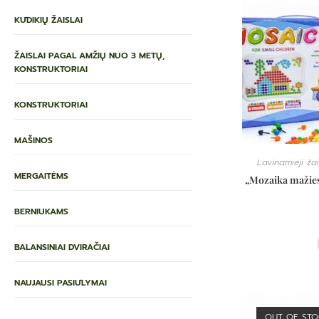
KŪDIKIŲ ŽAISLAI
ŽAISLAI PAGAL AMŽIŲ NUO 3 METŲ,
KONSTRUKTORIAI
KONSTRUKTORIAI
MAŠINOS
Lavinamieji žai
MERGAITĖMS
„Mozaika mažies
BERNIUKAMS
BALANSINIAI DVIRAČIAI
NAUJAUSI PASIŪLYMAI
OUT OF ST