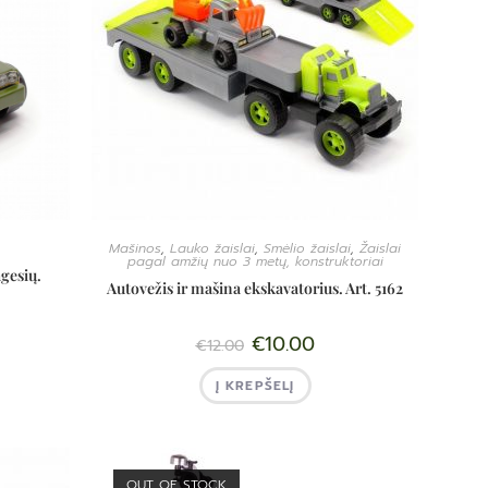
Mašinos
,
Lauko žaislai
,
Smėlio žaislai
,
Žaislai
pagal amžių nuo 3 metų, konstruktoriai
gesių.
Autovežis ir mašina ekskavatorius. Art. 5162
€
10.00
€
12.00
Į KREPŠELĮ
OUT OF STOCK