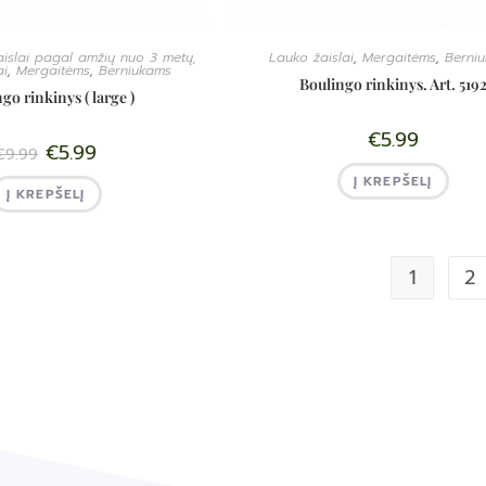
aislai pagal amžių nuo 3 metų,
Lauko žaislai
,
Mergaitėms
,
Berni
ai
,
Mergaitėms
,
Berniukams
Boulingo rinkinys. Art. 519
go rinkinys ( large )
€
5.99
€
5.99
€
9.99
Į KREPŠELĮ
Į KREPŠELĮ
1
2