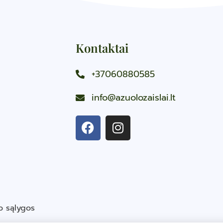
Kontaktai
+37060880585
info@azuolozaislai.lt
o sąlygos