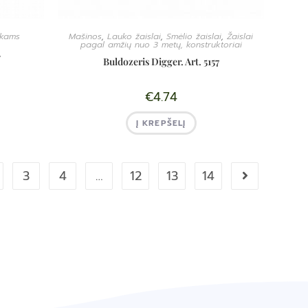
ukams
Mašinos
,
Lauko žaislai
,
Smėlio žaislai
,
Žaislai
pagal amžių nuo 3 metų, konstruktoriai
2
Buldozeris Digger. Art. 5157
€
4.74
Į KREPŠELĮ
3
4
…
12
13
14