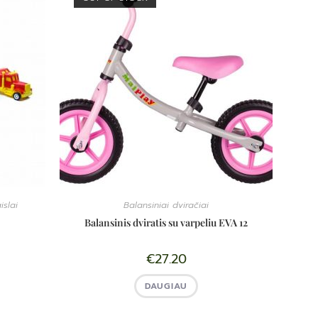
islai
Balansiniai dviračiai
Balansinis dviratis su varpeliu EVA 12
€
27.20
DAUGIAU