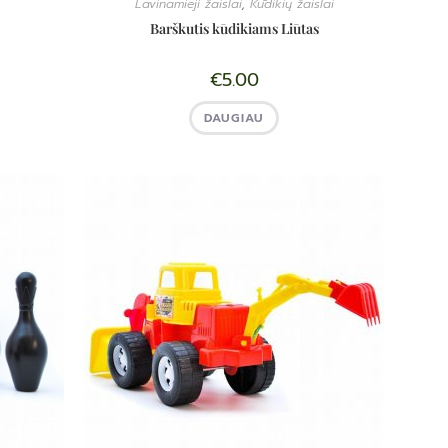
Lavinamieji žaislai
,
Kūdikių žaislai
Barškutis kūdikiams Liūtas
€
5.00
DAUGIAU