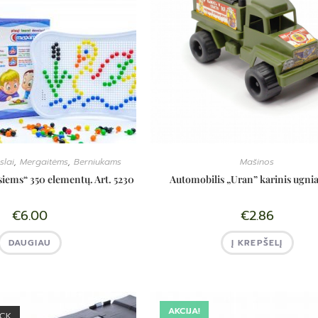
slai
,
Mergaitėms
,
Berniukams
Mašinos
iems“ 350 elementų. Art. 5230
Automobilis „Uran” karinis ugnia
€
6.00
€
2.86
DAUGIAU
Į KREPŠELĮ
AKCIJA!
OCK