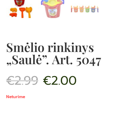
Smėlio rinkinys
„Saulė”. Art. 5047
€
2.99
€
2.00
Neturime