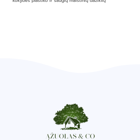
kokybės plastiko ir saugių maistinių dažiklių