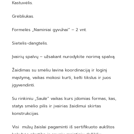
Kastuvėlis.
Grėbliukas.
Formelės „Naminiai gyvūnai” – 2 vnt.
Sietelis-dangtelis.
Įvairių spalvų – užsakant nurodykite norimą spalvą.
Žaidimas su smėliu lavina koordinaciją ir loginį
mąstymą, vaikas mokosi kurti, kelti tikslus ir juos
įgyvendinti.
Su rinkiniu „Saulė“ vaikas kurs įdomias formas, kas,
statys smėlio pilis ir įvairias žaidimui skirtas
konstrukcijas.
Visi mūsų žaislai pagaminti iš sertifikuoto aukštos