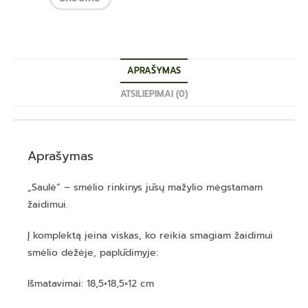
APRAŠYMAS
ATSILIEPIMAI (0)
Aprašymas
„Saulė“ – smėlio rinkinys jūsų mažylio mėgstamam
žaidimui.
Į komplektą įeina viskas, ko reikia smagiam žaidimui
smėlio dėžėje, paplūdimyje:
Išmatavimai: 18,5×18,5×12 cm