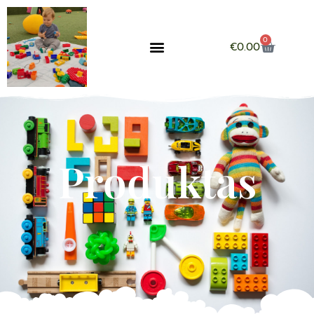
0
€
0.00
Produktas