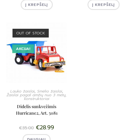
Į KREPŠELĮ
Į KREPŠELĮ
OUT OF STOCK
AKCIJA!
Lauko žaislai
,
Smėlio žaislai
,
Žaislai pagal amžių nuo 3 metų,
konstruktoriai
Didelis sunkvežimis
Hurricane2, Art. 5081
€
28.99
€
35.00
DAUGIAU