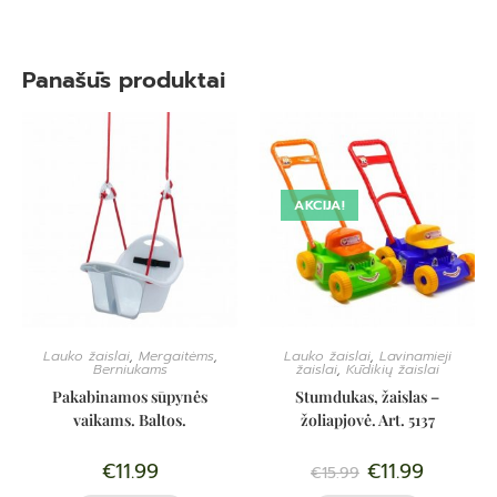
Panašūs produktai
AKCIJA!
Lauko žaislai
,
Mergaitėms
,
Lauko žaislai
,
Lavinamieji
Berniukams
žaislai
,
Kūdikių žaislai
Pakabinamos sūpynės
Stumdukas, žaislas –
vaikams. Baltos.
žoliapjovė. Art. 5137
€
11.99
€
11.99
€
15.99