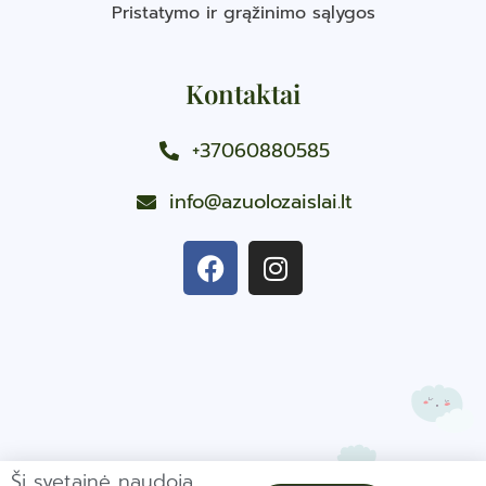
Pristatymo ir grąžinimo sąlygos
Kontaktai
+37060880585
info@azuolozaislai.lt
Ši svetainė naudoja