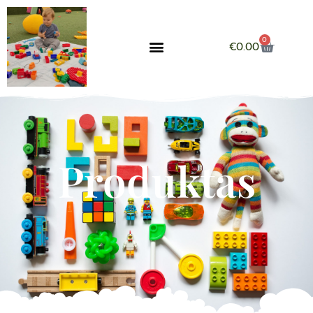
0
€
0.00
Produktas