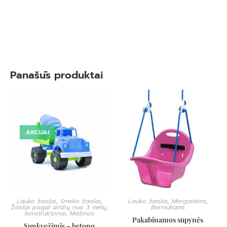
Panašūs produktai
AKCIJA!
Lauko žaislai
,
Smėlio žaislai
,
Lauko žaislai
,
Mergaitėms
,
Žaislai pagal amžių nuo 3 metų,
Berniukams
konstruktoriai
,
Mašinos
Pakabinamos sūpynės
Sunkvežimis – betono