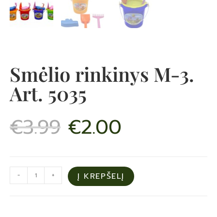
Smėlio rinkinys M-3.
Art. 5035
€
3.99
€
2.00
-
+
Į KREPŠELĮ