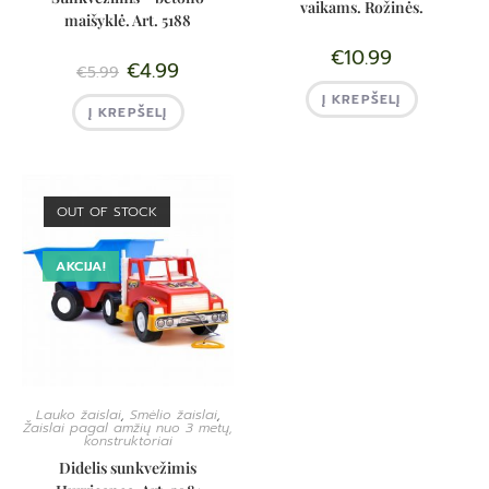
vaikams. Rožinės.
maišyklė. Art. 5188
€
10.99
€
4.99
€
5.99
Į KREPŠELĮ
Į KREPŠELĮ
OUT OF STOCK
AKCIJA!
Lauko žaislai
,
Smėlio žaislai
,
Žaislai pagal amžių nuo 3 metų,
konstruktoriai
Didelis sunkvežimis