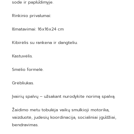
sode ir paplūdimyje.
Rinkinio privalumai:
Išmatavimai: 16x16x24 cm
Kibirėlis su rankena ir dangteliu.
Kastuvėlis.
Smėlio formelė.
Grėbliukas.
Įvairių spalvų – užsakant nurodykite norimą spalvą.
Žaidimo metu tobulėja vaikų smulkioji motorika,
vaizduotė, judesių koordinacija, socialiniai įgūdžiai,
bendravimas.