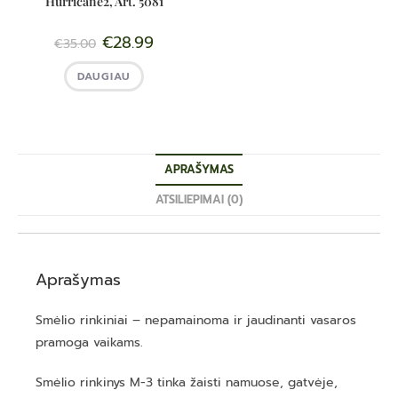
Hurricane2, Art. 5081
€
28.99
€
35.00
DAUGIAU
APRAŠYMAS
ATSILIEPIMAI (0)
Aprašymas
Smėlio rinkiniai – nepamainoma ir jaudinanti vasaros
pramoga vaikams.
Smėlio rinkinys M-3 tinka žaisti namuose, gatvėje,