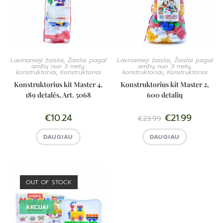
Lavinamieji žaislai
,
Žaislai pagal
Lavinamieji žaislai
,
Žaislai pagal
amžių nuo 3 metų,
amžių nuo 3 metų,
konstruktoriai
,
Konstruktoriai
konstruktoriai
,
Konstruktoriai
Konstruktorius kit Master 4,
Konstruktorius kit Master 2,
189 detalės, Art. 5068
600 detalių
€
10.24
€
21.99
€
23.99
DAUGIAU
DAUGIAU
OUT OF STOCK
AKCIJA!