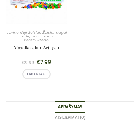
Lavinamieji žaislai
,
Žaislai pagal
amžių nuo 3 metų,
konstruktoriai
Mozaika 2 in 1, Art. 5231
€
7.99
€
9.99
DAUGIAU
APRAŠYMAS
ATSILIEPIMAI (0)