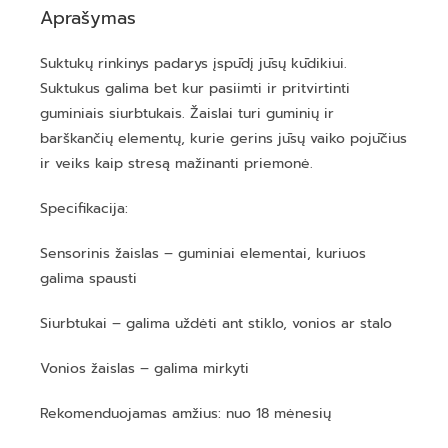
Aprašymas
Suktukų rinkinys padarys įspūdį jūsų kūdikiui.
Suktukus galima bet kur pasiimti ir pritvirtinti
guminiais siurbtukais. Žaislai turi guminių ir
barškančių elementų, kurie gerins jūsų vaiko pojūčius
ir veiks kaip stresą mažinanti priemonė.
Specifikacija:
Sensorinis žaislas – guminiai elementai, kuriuos
galima spausti
Siurbtukai – galima uždėti ant stiklo, vonios ar stalo
Vonios žaislas – galima mirkyti
Rekomenduojamas amžius: nuo 18 mėnesių