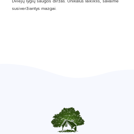
Dviejų lygių saugos diržas. Unikalus laikiklis, savaime
susiveržiantys mazgai.