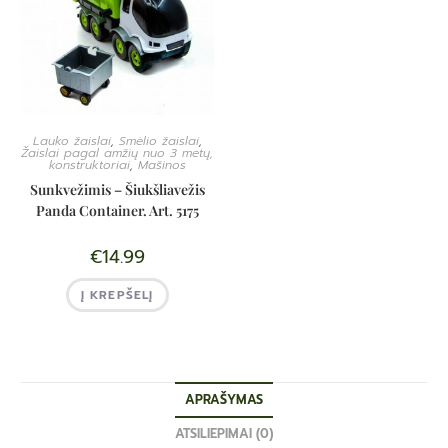
Lauko žaislai
,
Smėlio žaislai
,
Žaislai pagal amžių nuo 3 metų,
konstruktoriai
,
Mašinos
Sunkvežimis – Šiukšliavežis
Panda Container. Art. 5175
€
14.99
Į KREPŠELĮ
APRAŠYMAS
ATSILIEPIMAI (0)