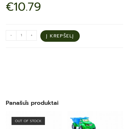
€
10.79
-
+
Į KREPŠELĮ
Panašūs produktai
OUT OF STOCK