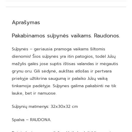
Aprašymas
Pakabinamos sūpynės vaikams. Raudonos.
Sūpynės – geriausia pramoga vaikams šiltomis
dienomis! Šios sūpynės yra itin patogios, todėl Jūsų
mažylis galės jose suptis ištisas valandas ir mėgautis
grynu oru. Gili sėdynė, aukštas atlošas ir pertvara
priekyje užtikrina saugumą ir palaiko Jūsų vaiką
tinkamoje padėtyje. Sūpynes galima pakabinti ne tik
lauke, bet ir namuose.
Sūpynių matmenys: 32x30x32 cm
Spalva – RAUDONA.