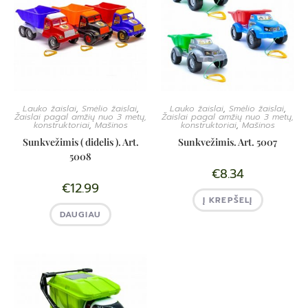
Lauko žaislai
,
Smėlio žaislai
,
Lauko žaislai
,
Smėlio žaislai
,
Žaislai pagal amžių nuo 3 metų,
Žaislai pagal amžių nuo 3 metų,
konstruktoriai
,
Mašinos
konstruktoriai
,
Mašinos
Sunkvežimis ( didelis ). Art.
Sunkvežimis. Art. 5007
5008
€
8.34
€
12.99
Į KREPŠELĮ
DAUGIAU