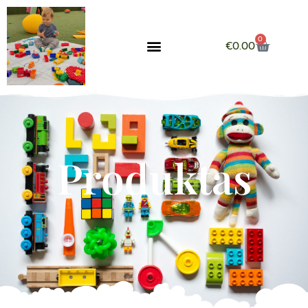
0
€
0.00
Produktas