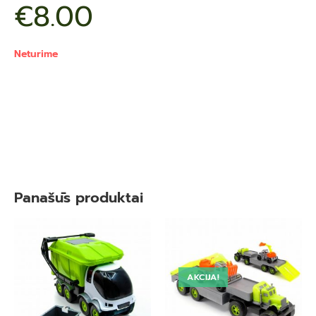
€
8.00
Neturime
Panašūs produktai
AKCIJA!