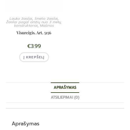
Lauko žaislai
,
Smėlio žaislai
,
Žaislai pagal amžių nuo 3 metų,
konstruktoriai
,
Mašinos
Visureigis. Art. 5156
€
3.99
Į KREPŠELĮ
APRAŠYMAS
ATSILIEPIMAI (0)
Aprašymas