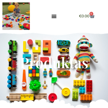
0
€
0.00
Produktas