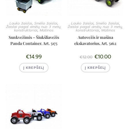
Lauko žaislai
,
Smėlio žaislai
,
Lauko žaislai
,
Smėlio žaislai
,
Žaislai pagal amžių nuo 3 metų,
Žaislai pagal amžių nuo 3 metų,
konstruktoriai
,
Mašinos
konstruktoriai
,
Mašinos
Sunkvežimis – Šiukšliavežis
Autovežis ir mašina
Panda Container. Art. 5175
ekskavatorius. Art. 5162
€
14.99
€
10.00
€
12.00
Į KREPŠELĮ
Į KREPŠELĮ