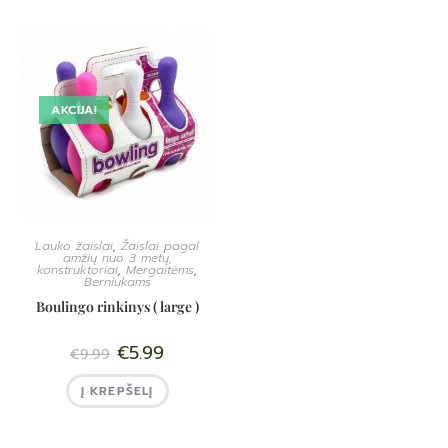
AKCIJA!
Lauko žaislai
,
Žaislai pagal
amžių nuo 3 metų,
konstruktoriai
,
Mergaitėms
,
Berniukams
Boulingo rinkinys ( large )
€
5.99
€
9.99
Į KREPŠELĮ