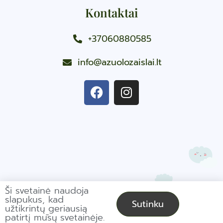
Kontaktai
+37060880585
info@azuolozaislai.lt
Ši svetainė naudoja
slapukus, kad
Sutinku
užtikrintų geriausią
patirtį mūsų svetainėje.