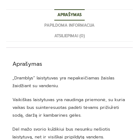
APRAŠYMAS
PAPILDOMA INFORMACIJA
ATSILIEPIMAI (0)
Aprašymas
„Dramblys” laistytuvas yra nepakeičiamas žaislas
žaidžiant su vandeniu.
Vaikiškas laistytuvas yra naudinga priemonė, su kuria
vaikas bus suinteresuotas padėti tėvams prižiūrėti
sodą, daržą ir kambarines gėles.
Dėl mažo svorio kūdikiui bus nesunku nešiotis
laistytuvą, net ir visiškai pripildytą vandens.