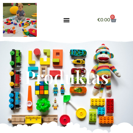
0
€
0.00
Produktas