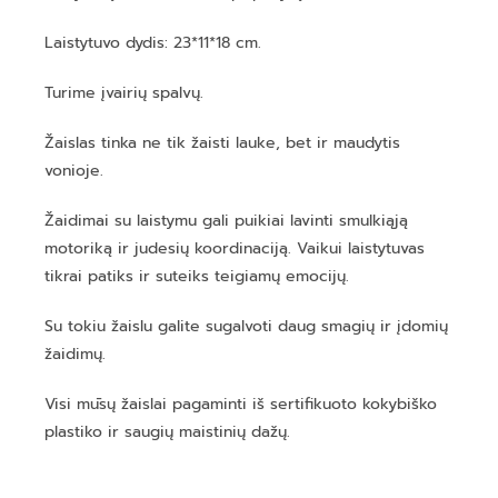
Laistytuvo dydis: 23*11*18 cm.
Turime įvairių spalvų.
Žaislas tinka ne tik žaisti lauke, bet ir maudytis
vonioje.
Žaidimai su laistymu gali puikiai lavinti smulkiąją
motoriką ir judesių koordinaciją. Vaikui laistytuvas
tikrai patiks ir suteiks teigiamų emocijų.
Su tokiu žaislu galite sugalvoti daug smagių ir įdomių
žaidimų.
Visi mūsų žaislai pagaminti iš sertifikuoto kokybiško
plastiko ir saugių maistinių dažų.