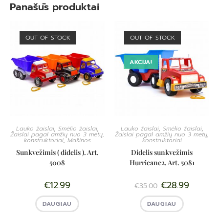
Panašūs produktai
OUT OF STOCK
OUT OF STOCK
AKCIJA!
Lauko žaislai
,
Smėlio žaislai
,
Lauko žaislai
,
Smėlio žaislai
,
Žaislai pagal amžių nuo 3 metų,
Žaislai pagal amžių nuo 3 metų,
konstruktoriai
,
Mašinos
konstruktoriai
Sunkvežimis ( didelis ). Art.
Didelis sunkvežimis
5008
Hurricane2, Art. 5081
€
12.99
€
28.99
€
35.00
DAUGIAU
DAUGIAU