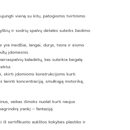
ujungti vieną su kitu, patogiomis tvirtinimo
ryškių ir sodrių spalvų detalės suteiks žaidimo
yra medžiai, langai, durys, tvora ir eismo
būtų įdomesnis.
airiaspalvių kaladėlių, kas suteikia begalę
ektui.
i, skirti įdomioms konstrukcijoms kurti.
 lavinti koncentraciją, smulkiąją motoriką,
inus, vaikas išmoks nuolat kurti naujus
grindinį įrankį – fantaziją.
i iš sertifikuoto aukštos kokybės plastiko ir