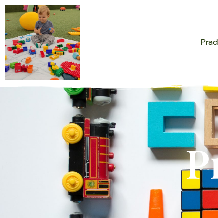
Prad
P