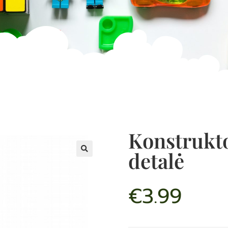
Konstrukto
detalė
€
3.99