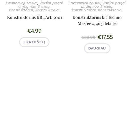
Lavinamieji žaislai
,
Žaislai pagal
Lavinamieji žaislai
,
Žaislai pagal
amžių nuo 3 metų,
amžių nuo 3 metų,
konstruktoriai
,
Konstruktoriai
konstruktoriai
,
Konstruktoriai
Konstruktorius KB1, Art. 5001
Konstruktorius kit Techno
Master 4, 403 detalės
€
4.99
€
17.55
€
29.99
Į KREPŠELĮ
DAUGIAU