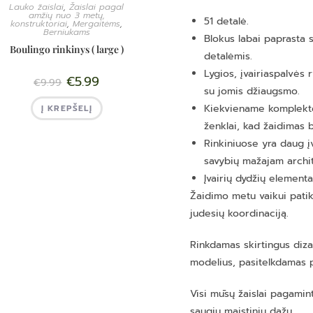
Lauko žaislai
,
Žaislai pagal
amžių nuo 3 metų,
51 detalė.
konstruktoriai
,
Mergaitėms
,
Berniukams
Blokus labai paprasta s
Boulingo rinkinys ( large )
detalėmis.
Lygios, įvairiaspalvės 
€
5.99
€
9.99
su jomis džiaugsmo.
Kiekviename komplekte 
Į KREPŠELĮ
ženklai, kad žaidimas 
Rinkiniuose yra daug įv
savybių mažajam archit
Įvairių dydžių elementa
Žaidimo metu vaikui patiks
judesių koordinaciją.
Rinkdamas skirtingus diza
modelius, pasitelkdamas pa
Visi mūsų žaislai pagamint
saugių maistinių dažų.