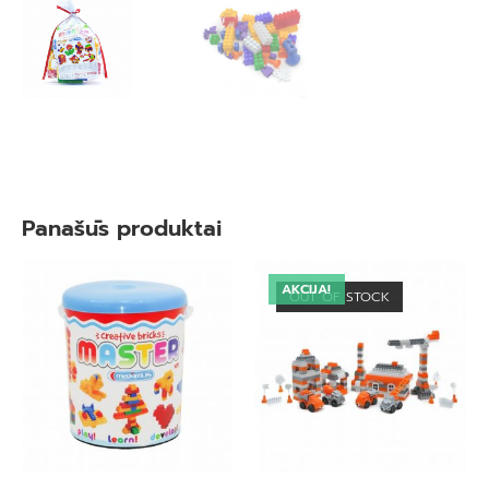
Panašūs produktai
AKCIJA!
OUT OF STOCK