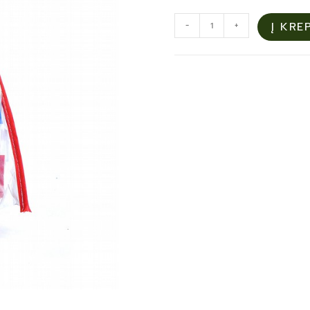
-
+
Į KRE