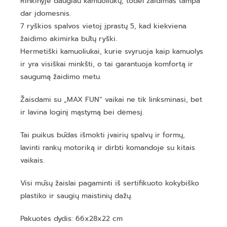
Rinkinyje daugiau kamuoliukų, todėl žaidimas tampa
dar įdomesnis.
7 ryškios spalvos vietoj įprastų 5, kad kiekviena
žaidimo akimirka būtų ryški.
Hermetiški kamuoliukai, kurie svyruoja kaip kamuolys
ir yra visiškai minkšti, o tai garantuoja komfortą ir
saugumą žaidimo metu.
Žaisdami su „MAX FUN“ vaikai ne tik linksminasi, bet
ir lavina loginį mąstymą bei dėmesį.
Tai puikus būdas išmokti įvairių spalvų ir formų,
lavinti rankų motoriką ir dirbti komandoje su kitais
vaikais.
Visi mūsų žaislai pagaminti iš sertifikuoto kokybiško
plastiko ir saugių maistinių dažų.
Pakuotės dydis: 66x28x22 cm