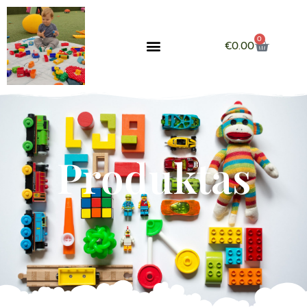
0
€
0.00
Produktas