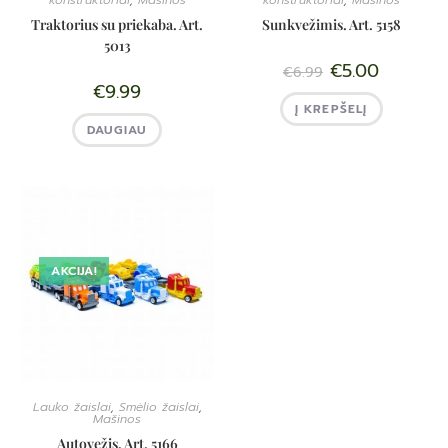
konstruktoriai
,
Mašinos
konstruktoriai
,
Mašinos
Traktorius su priekaba. Art.
Sunkvežimis. Art. 5158
5013
€
5.00
€
6.99
€
9.99
Į KREPŠELĮ
DAUGIAU
AKCIJA!
Lauko žaislai
,
Smėlio žaislai
,
Mašinos
Autovežis. Art. 5166