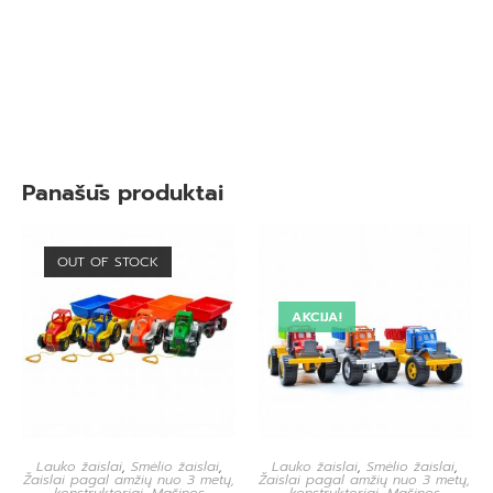
Panašūs produktai
OUT OF STOCK
AKCIJA!
Lauko žaislai
,
Smėlio žaislai
,
Lauko žaislai
,
Smėlio žaislai
,
Žaislai pagal amžių nuo 3 metų,
Žaislai pagal amžių nuo 3 metų,