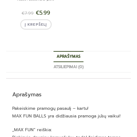
€
5.99
€
7.99
Į KREPŠELĮ
APRAŠYMAS
ATSILIEPIMAI (0)
Aprašymas
Pakeiskime pramogų pasaulį – kartu!
MAX FUN BALLS yra didžiausia pramoga jūsų vaikui!
„MAX FUN“ reiškia: