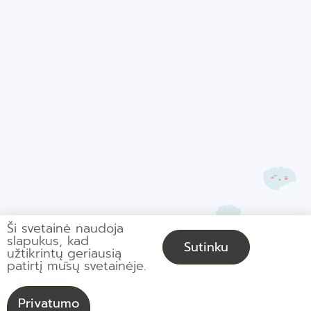
Ši svetainė naudoja
slapukus, kad
Sutinku
užtikrintų geriausią
patirtį mūsų svetainėje.
© Copyright 2021,
Powered by Getspace
Privatumo