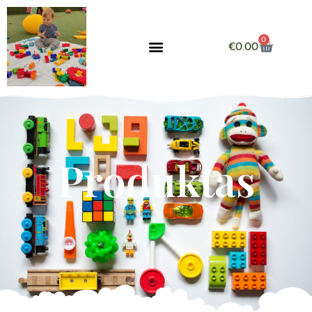
0
€
0.00
Produktas