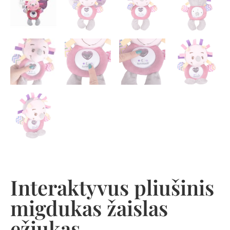
Interaktyvus pliušinis
migdukas žaislas
ežiukas