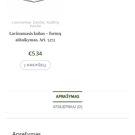
Lavinamieji žaislai
,
Kūdikių
žaislai
Lavinamasis kubas – formų
atitaikymas. Art. 5272
€
5.34
Į KREPŠELĮ
APRAŠYMAS
ATSILIEPIMAI (0)
Aprašymas