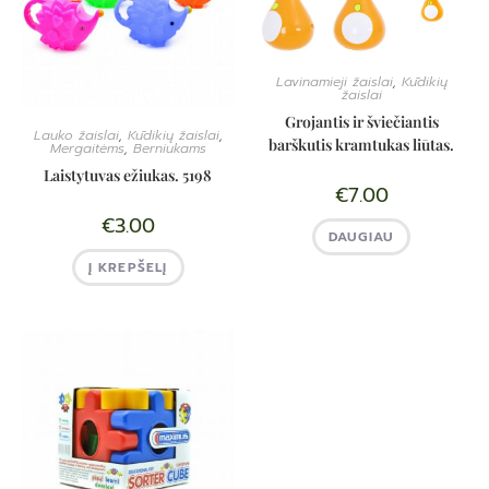
Lavinamieji žaislai
,
Kūdikių
žaislai
Grojantis ir šviečiantis
Lauko žaislai
,
Kūdikių žaislai
,
barškutis kramtukas liūtas.
Mergaitėms
,
Berniukams
Laistytuvas ežiukas. 5198
€
7.00
€
3.00
DAUGIAU
Į KREPŠELĮ