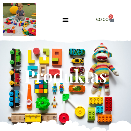
0
€
0.00
Produktas