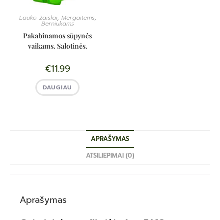
Lauko žaislai
,
Mergaitėms
,
Berniukams
Pakabinamos sūpynės
vaikams. Salotinės.
€
11.99
DAUGIAU
APRAŠYMAS
ATSILIEPIMAI (0)
Aprašymas