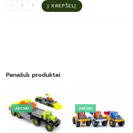
-
+
Į KREPŠELĮ
Panašūs produktai
AKCIJA!
AKCIJA!