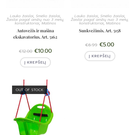
Lauko žaislai
,
Smėlio žaislai
,
Lauko žaislai
,
Smėlio žaislai
,
Žaislai pagal amžių nuo 3 metų,
Žaislai pagal amžių nuo 3 metų,
konstruktoriai
,
Mašinos
konstruktoriai
,
Mašinos
Autovežis ir mašina
Sunkvežimis. Art. 5158
ekskavatorius. Art. 5162
€
5.00
€
6.99
€
10.00
€
12.00
Į KREPŠELĮ
Į KREPŠELĮ
OUT OF STOCK