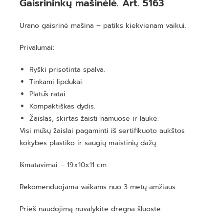
Gaisrininkų mašinėlė. Art. 5163
Urano gaisrinė mašina – patiks kiekvienam vaikui.
Privalumai:
Ryški prisotinta spalva.
Tinkami lipdukai.
Platūs ratai.
Kompaktiškas dydis.
Žaislas, skirtas žaisti namuose ir lauke.
Visi mūsų žaislai pagaminti iš sertifikuoto aukštos
kokybės plastiko ir saugių maistinių dažų.
Išmatavimai – 19x10x11 cm
Rekomenduojama vaikams nuo 3 metų amžiaus.
Prieš naudojimą nuvalykite drėgna šluoste.