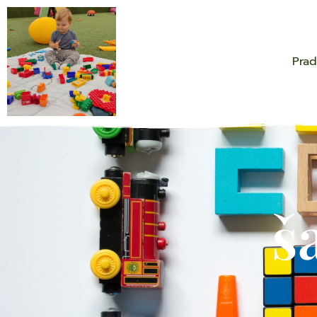
Prad
š