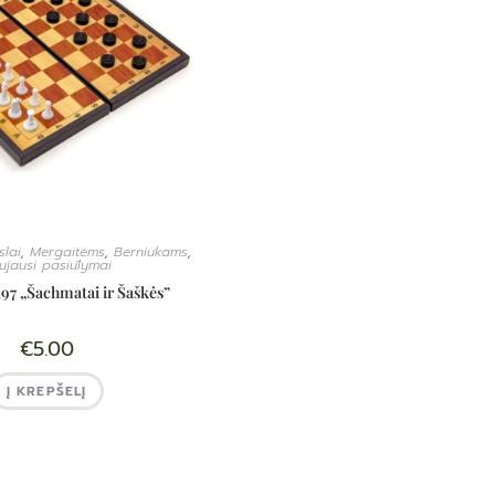
slai
,
Mergaitėms
,
Berniukams
,
ujausi pasiūlymai
197 „Šachmatai ir Šaškės”
€
5.00
Į KREPŠELĮ