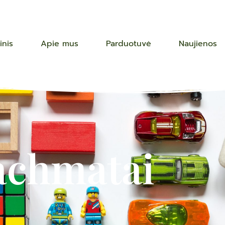
inis
Apie mus
Parduotuvė
Naujienos
achmatai