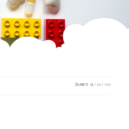
ŽIŪRĖTI
12
24
VISI