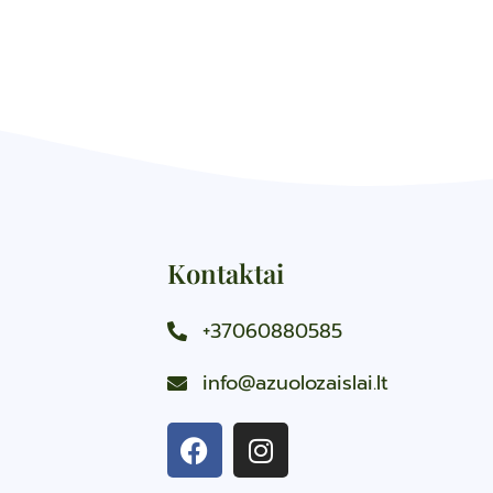
Kontaktai
+37060880585
info@azuolozaislai.lt