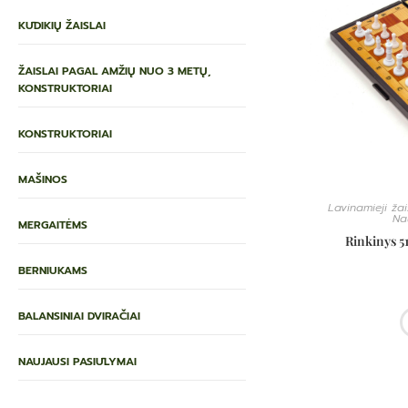
KŪDIKIŲ ŽAISLAI
ŽAISLAI PAGAL AMŽIŲ NUO 3 METŲ,
KONSTRUKTORIAI
KONSTRUKTORIAI
MAŠINOS
Lavinamieji žai
Na
MERGAITĖMS
Rinkinys 5
BERNIUKAMS
BALANSINIAI DVIRAČIAI
NAUJAUSI PASIŪLYMAI