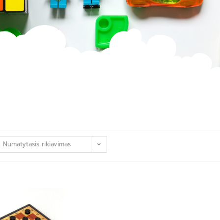
Numatytasis rikiavimas