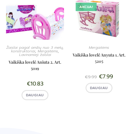
AKCIJA!
Žaislai pagal amžių nuo 3 metų,
Mergaitėms
konstruktoriai
,
Mergaitėms
,
Lavinamieji žaislai
Vaikiška lovelė Anyuta 1. Art.
5205
Vaikiška lovelė Aniuta 2. Art.
5019
€
7.99
€
9.99
€
10.83
DAUGIAU
DAUGIAU