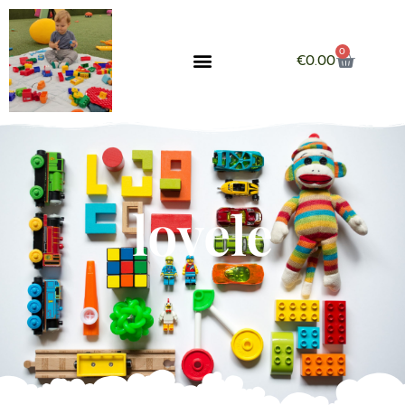
0
€
0.00
lovele