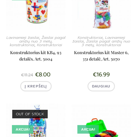
Lavinamieji žaislai
,
Žaislai pagal
Konstruktoriai
,
Lavinamieji
amžių nuo 3 metų,
žaislai
,
Žaislai pagal amžių nuo
konstruktoriai
,
Konstruktoriai
3 metų, konstruktoriai
Konstruktorius kit KB4, 93
Konstruktorius kit Master 6,
detalės. Art. 5004
351 detalė, Art. 5070
€
8.00
€
16.99
€
11.24
Į KREPŠELĮ
DAUGIAU
OUT OF STOCK
AKCIJA!
AKCIJA!