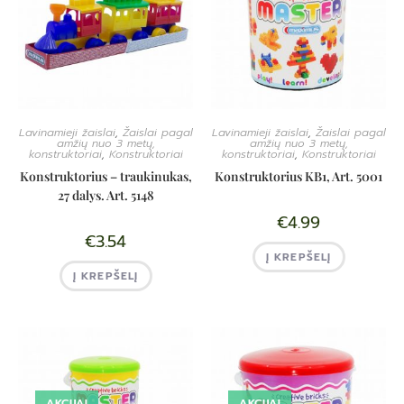
Lavinamieji žaislai
,
Žaislai pagal
Lavinamieji žaislai
,
Žaislai pagal
amžių nuo 3 metų,
amžių nuo 3 metų,
konstruktoriai
,
Konstruktoriai
konstruktoriai
,
Konstruktoriai
Konstruktorius – traukinukas,
Konstruktorius KB1, Art. 5001
27 dalys. Art. 5148
€
4.99
€
3.54
Į KREPŠELĮ
Į KREPŠELĮ
AKCIJA!
AKCIJA!