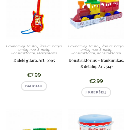
Lavinamieji žaislai
,
Žaislai pagal
Lavinamieji žaislai
,
Žaislai pagal
amžių nuo 3 metų,
amžių nuo 3 metų,
konstruktoriai
,
Mergaitėms
konstruktoriai
,
Konstruktoriai
Didelė gitara. Art. 5095
Konstruktorius – traukinukas,
18 detalių. Art. 5147
€
7.99
€
2.99
DAUGIAU
Į KREPŠELĮ