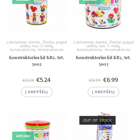
Lavinamieji žaislai
,
Žaislai pagal
Lavinamieji žaislai
,
Žaislai pagal
amžių nuo 3 metų,
amžių nuo 3 metų,
konstruktoriai
,
Konstruktoriai
konstruktoriai
,
Konstruktoriai
Konstruktorius kit KB2, Art.
Konstruktorius kit KB3, Art.
5002
5003
€
5.24
€
6.99
€
8.24
€
8.99
Į KREPŠELĮ
Į KREPŠELĮ
OUT OF STOCK
AKCIJA!