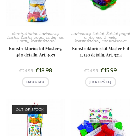
Konstruktoriai
,
Lavinamieji
Lavinamieji žaislai
,
Žaislai pagal
žaislai
,
Žaislai pagal amžių nuo
amžių nuo 3 metų,
3 metų, konstruktoriai
konstruktoriai
,
Konstruktoriai
Konstruktorius kit Master 7,
Konstruktorius kit Master Elit
480 detalių, Art. 5071
2, 140 detalių. Art. 5214
€
18.98
€
15.99
€
24.99
€
24.99
DAUGIAU
Į KREPŠELĮ
OUT OF STOCK