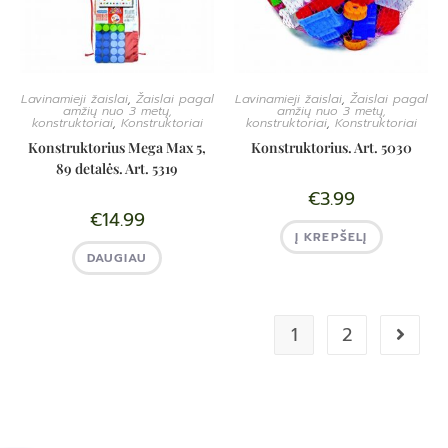
Lavinamieji žaislai
,
Žaislai pagal
Lavinamieji žaislai
,
Žaislai pagal
amžių nuo 3 metų,
amžių nuo 3 metų,
konstruktoriai
,
Konstruktoriai
konstruktoriai
,
Konstruktoriai
Konstruktorius Mega Max 5,
Konstruktorius. Art. 5030
89 detalės. Art. 5319
€
3.99
€
14.99
Į KREPŠELĮ
DAUGIAU
1
2