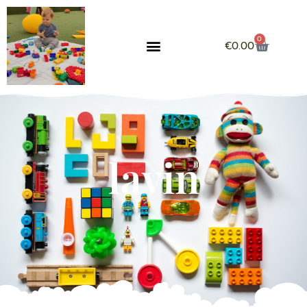
0
€
0.00
lavin