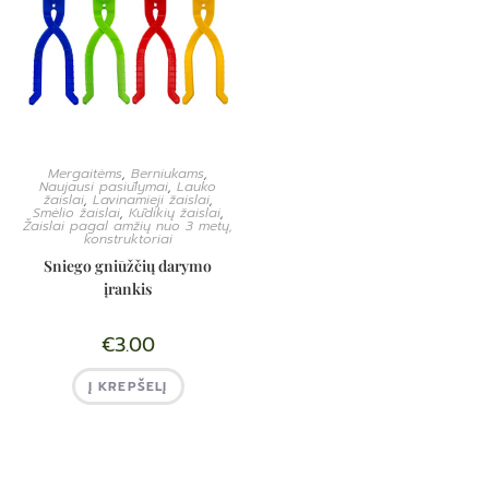
Mergaitėms
,
Berniukams
,
Naujausi pasiūlymai
,
Lauko
žaislai
,
Lavinamieji žaislai
,
Smėlio žaislai
,
Kūdikių žaislai
,
Žaislai pagal amžių nuo 3 metų,
konstruktoriai
Sniego gniūžčių darymo
įrankis
€
3.00
Į KREPŠELĮ