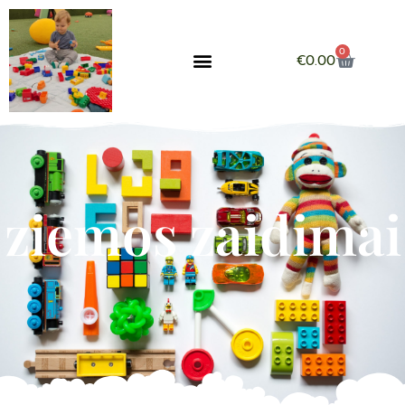
0
€
0.00
ziemos zaidimai