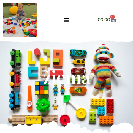
0
€
0.00
žiema