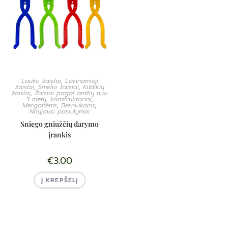
Lauko žaislai
,
Lavinamieji
žaislai
,
Smėlio žaislai
,
Kūdikių
žaislai
,
Žaislai pagal amžių nuo
3 metų, konstruktoriai
,
Mergaitėms
,
Berniukams
,
Naujausi pasiūlymai
Sniego gniūžčių darymo
įrankis
€
3.00
Į KREPŠELĮ