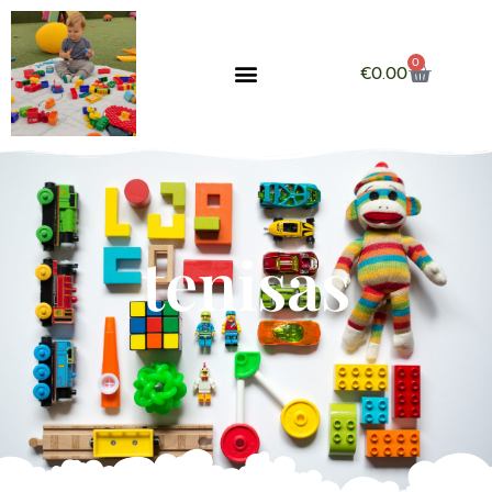
0
€
0.00
tenisas