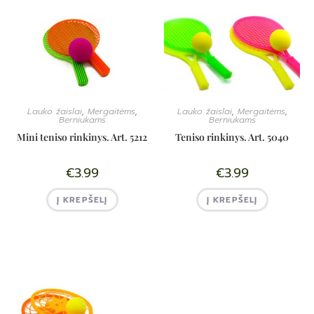
Lauko žaislai
,
Mergaitėms
,
Lauko žaislai
,
Mergaitėms
,
Berniukams
Berniukams
Mini teniso rinkinys. Art. 5212
Teniso rinkinys. Art. 5040
€
3.99
€
3.99
Į KREPŠELĮ
Į KREPŠELĮ