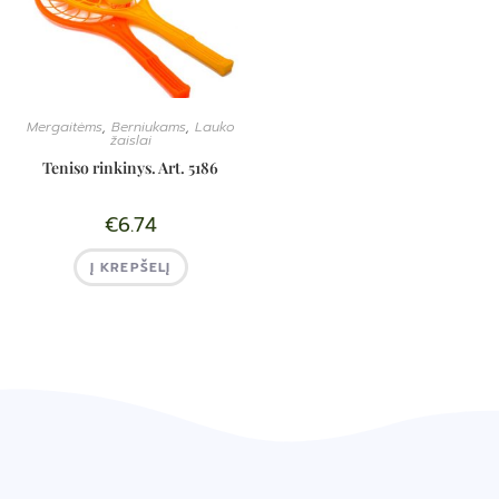
Mergaitėms
,
Berniukams
,
Lauko
žaislai
Teniso rinkinys. Art. 5186
€
6.74
Į KREPŠELĮ