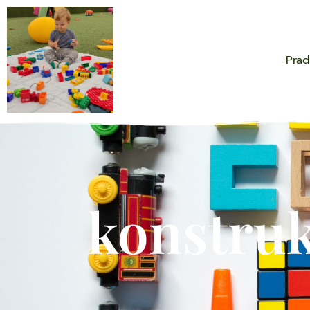
Prad
konstru