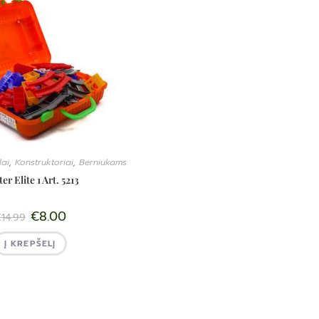
lai
,
Konstruktoriai
,
Berniukams
er Elite 1 Art. 5213
€
8.00
€
14.99
Į KREPŠELĮ