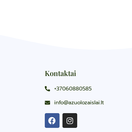
Kontaktai
+37060880585
info@azuolozaislai.lt