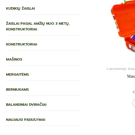
KŪDIKIŲ ŽAISLAI
ŽAISLAI PAGAL AMŽIŲ NUO 3 METŲ,
KONSTRUKTORIAI
KONSTRUKTORIAI
MAŠINOS
Lavinamieji žais
MERGAITĖMS
Mast
BERNIUKAMS
BALANSINIAI DVIRAČIAI
NAUJAUSI PASIŪLYMAI