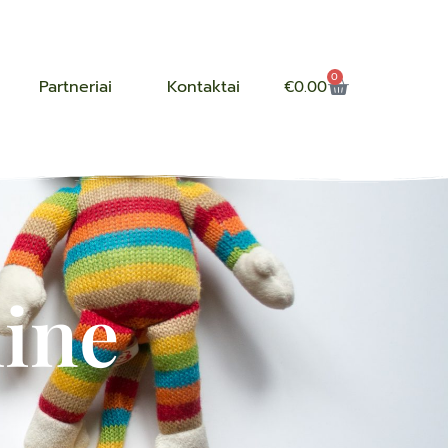
0
Partneriai
Kontaktai
€
0.00
ine