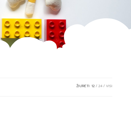
ŽIŪRĖTI
12
24
VISI