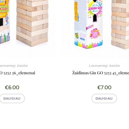
vinamieji žaislai
Lavinamieji žaislai
O 5252 36_elemenai
Žaidimas Gin GO 5253 45_eleme
€
6.00
€
7.00
DAUGIAU
DAUGIAU