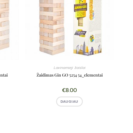
Lavinamieji žaislai
ntai
Žaidimas Gin GO 5254 54_elementai
€
8.00
DAUGIAU