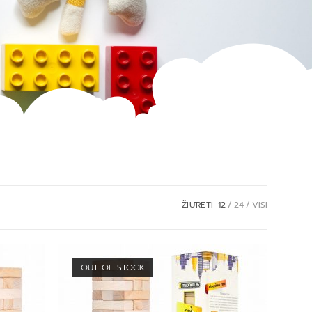
ŽIŪRĖTI
12
24
VISI
OUT OF STOCK