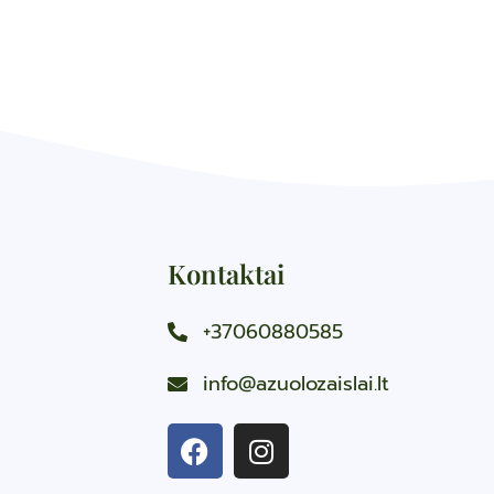
Kontaktai
+37060880585
info@azuolozaislai.lt