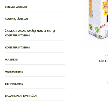
SMĖLIO ŽAISLAI
KŪDIKIŲ ŽAISLAI
ŽAISLAI PAGAL AMŽIŲ NUO 3 METŲ,
KONSTRUKTORIAI
KONSTRUKTORIAI
La
MAŠINOS
Gin G
MERGAITĖMS
BERNIUKAMS
BALANSINIAI DVIRAČIAI