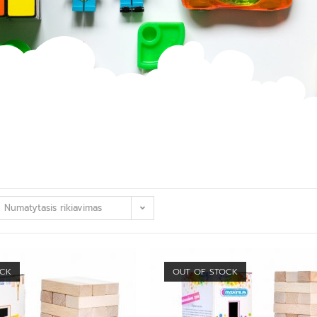
Numatytasis rikiavimas
OCK
OUT OF STOCK