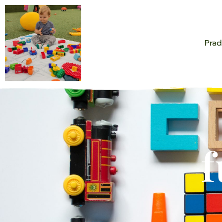
Prad
f