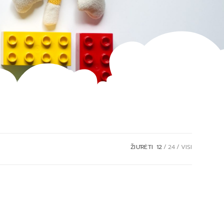
ŽIŪRĖTI
12
24
VISI