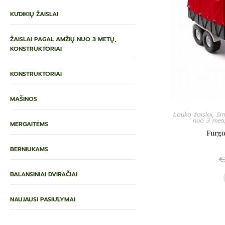
KŪDIKIŲ ŽAISLAI
ŽAISLAI PAGAL AMŽIŲ NUO 3 METŲ,
KONSTRUKTORIAI
KONSTRUKTORIAI
MAŠINOS
Lauko žaislai
,
Smė
nuo 3 metų
MERGAITĖMS
Furgo
BERNIUKAMS
€
BALANSINIAI DVIRAČIAI
NAUJAUSI PASIŪLYMAI