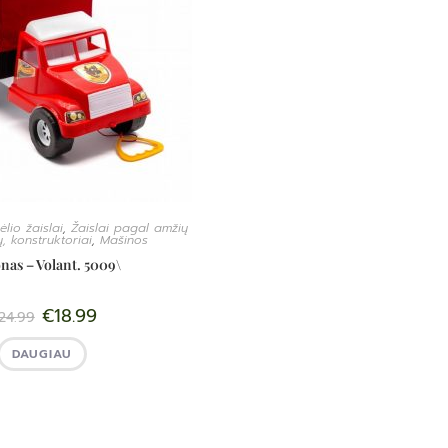
lio žaislai
,
Žaislai pagal amžių
, konstruktoriai
,
Mašinos
nas – Volant. 5009\
€
18.99
24.99
DAUGIAU