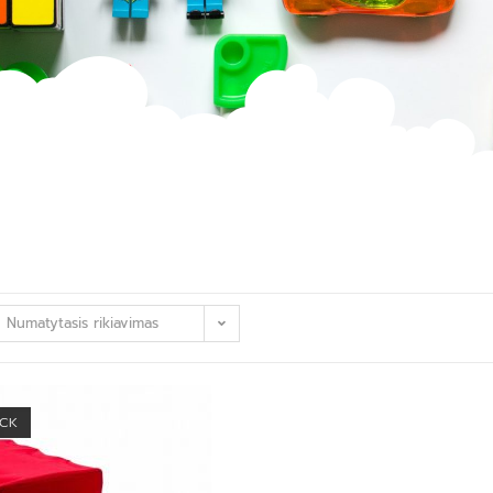
Numatytasis rikiavimas
OCK