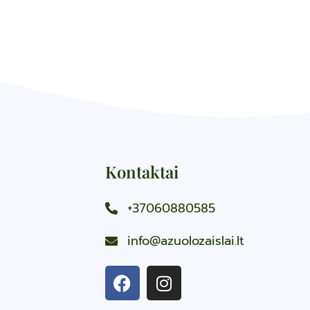
Kontaktai
+37060880585
info@azuolozaislai.lt