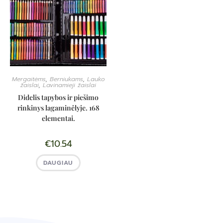
Mergaitėms
,
Berniukams
,
Lauko
žaislai
,
Lavinamieji žaislai
Didelis tapybos ir piešimo
rinkinys lagaminėlyje. 168
elementai.
€
10.54
DAUGIAU