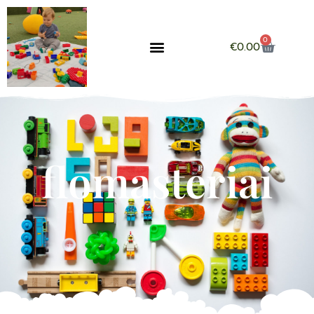
0
€
0.00
flomasteriai