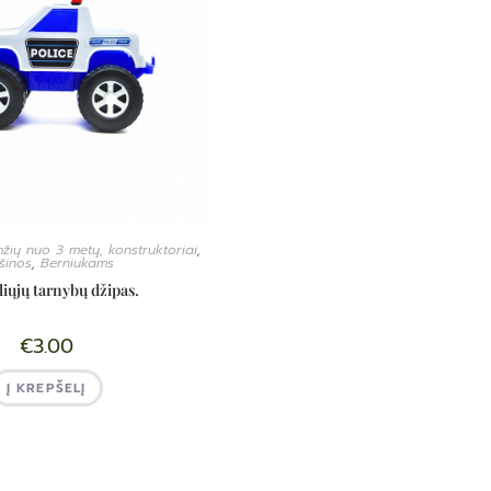
žių nuo 3 metų, konstruktoriai
,
šinos
,
Berniukams
liųjų tarnybų džipas.
€
3.00
Į KREPŠELĮ