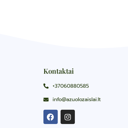
Kontaktai
+37060880585
info@azuolozaislai.lt