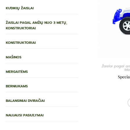
KŪDIKIŲ ŽAISLAI
ŽAISLAI PAGAL AMŽIŲ NUO 3 METŲ,
KONSTRUKTORIAI
KONSTRUKTORIAI
MAŠINOS
Žaislai pagal am
Ma
MERGAITĖMS
Specia
BERNIUKAMS
BALANSINIAI DVIRAČIAI
NAUJAUSI PASIŪLYMAI