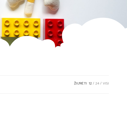
ŽIŪRĖTI
12
24
VISI