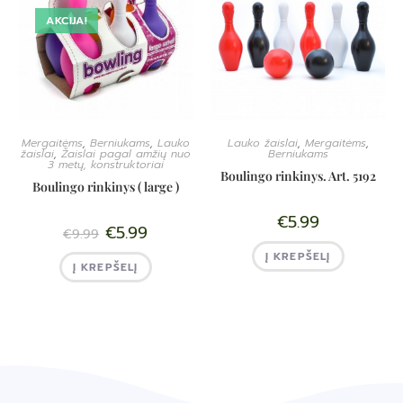
AKCIJA!
Mergaitėms
,
Berniukams
,
Lauko
Lauko žaislai
,
Mergaitėms
,
žaislai
,
Žaislai pagal amžių nuo
Berniukams
3 metų, konstruktoriai
Boulingo rinkinys. Art. 5192
Boulingo rinkinys ( large )
€
5.99
€
5.99
€
9.99
Į KREPŠELĮ
Į KREPŠELĮ