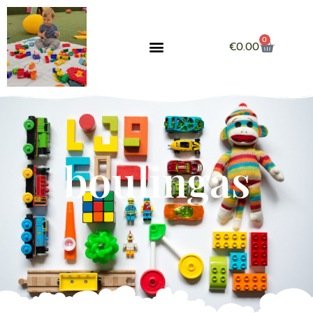
0
€
0.00
boulingas